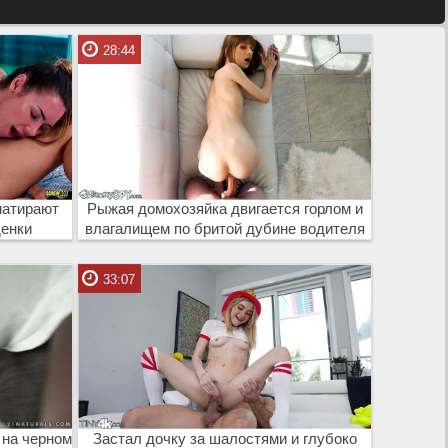
28:44
натирают
Рыжая домохозяйка двигается горлом и
денки
влагалищем по бритой дубине водителя
33:07
 на черном
Застал дочку за шалостями и глубоко